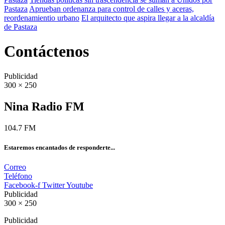
Pastaza
Aprueban ordenanza para control de calles y aceras,
reordenamientio urbano
El arquitecto que aspira llegar a la alcaldía
de Pastaza
Contáctenos
Publicidad
300 × 250
Nina Radio FM
104.7 FM
Estaremos encantados de responderte...
Correo
Teléfono
Facebook-f
Twitter
Youtube
Publicidad
300 × 250
Publicidad