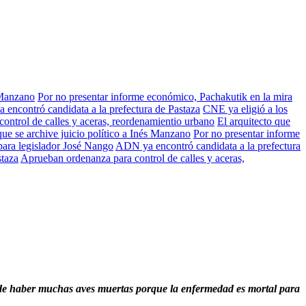
 Manzano
Por no presentar informe económico, Pachakutik en la mira
encontró candidata a la prefectura de Pastaza
CNE ya eligió a los
ontrol de calles y aceras, reordenamientio urbano
El arquitecto que
e se archive juicio político a Inés Manzano
Por no presentar informe
para legislador José Nango
ADN ya encontró candidata a la prefectura
staza
Aprueban ordenanza para control de calles y aceras,
ede haber muchas aves muertas porque la enfermedad es mortal para