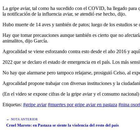
La gripe aviar, tal como ha sucedido con el COVID, ha llegado para 
la notificación de la influencia aviar, se atendió ese hecho, dijo.
Hubo muerte de 14 aves y también de patos; luego de los estudios se c
Hay que tomar precauciones aunque también es cierto que no afectaría
animalitos, dijo García.
Agrocalidad se viene esforzando contra esto desde el año 2016 y aquí
2022 que se declaro el estado de emergencia en el país. Los más sensib
No hay que alarmarse pero tampoco relajarse, prosiguió Celso, al exp
Agrocalidad propone trabajar con diversas instituciones y la ciudadaní
(En el video se expone cifras de la gripe aviar y el consumo nacional)
Etiquetas:
#gripe aviar
#muertes por gripe aviar en pastaza
#nina osor
← NOTA ANTERIOR
Crnel Maroto: en Pastaza se siente la violencia del resto del país