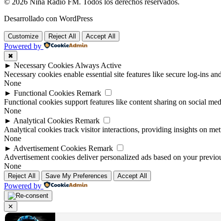
© 2026 Nina Radio FM. Todos los derechos reservados.
Desarrollado con WordPress
Customize
Reject All
Accept All
Powered by
✖
►
Necessary Cookies
Always Active
Necessary cookies enable essential site features like secure log-ins a
None
►
Functional Cookies
Remark
Functional cookies support features like content sharing on social medi
None
►
Analytical Cookies
Remark
Analytical cookies track visitor interactions, providing insights on metr
None
►
Advertisement Cookies
Remark
Advertisement cookies deliver personalized ads based on your previous
None
Reject All
Save My Preferences
Accept All
Powered by
✕