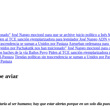
ionado”
José Nango mocionó para que se archive juicio político a Inés
den al TCE sanción ejemplarizadora para legislador José Nango
ADN ya 
 trascendencia se suman a Unidos por Pastaza
Aprueban ordenanza para c
gidos por Pachakutik nos han traicionado”
José Nango mocionó para qu
os baches de la vía Baños Puyo
Piden al TCE sanción ejemplarizadora 
l-Pastaza
Tiendas políticas sin trascendencia se suman a Unidos por Pa
e Pastaza
pe aviar
taría al ser humano; hay que estar alertas porque en un solo día pu