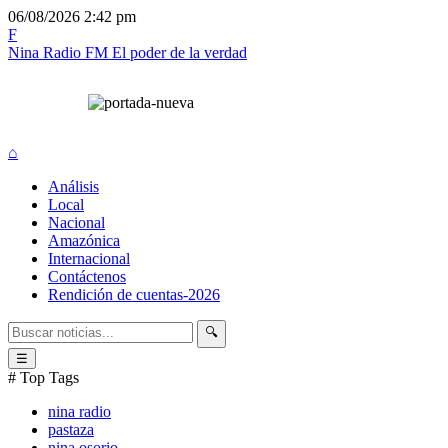
06/08/2026
2:42 pm
F
Nina Radio FM
El poder de la verdad
⌂
Análisis
Local
Nacional
Amazónica
Internacional
Contáctenos
Rendición de cuentas-2026
🔍
☰
# Top Tags
nina radio
pastaza
nina osorio