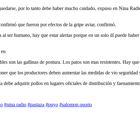
quedarse, por lo tanto debe haber mucho cuidado, expuso en Nina Radi
onfirmó que fueron por efectos de la gripe aviar, confirmó.
 al ser humano, hay que estar alertas porque en un solo dí puede habe
 en
les son las gallinas de postura. Los patos son mas resistentes. Hay que 
oner que los productores deben aumentar las medidas de vio seguridad y
a debe adquirir pollos en lugares oficiales de distribución y faenamient
io
#nina radio
#pastaza
#puyo
#salomon osorio