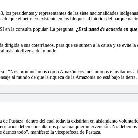
, los presidentes y representantes de las siete nacionalidades indígena
 de que el petróleo existente en los bloques al interior del parque naci
 SI en la consulta popular. La pregunta:
¿Está usted de acuerdo en que
irigida a sus coterráneos, para que se sumen a la causa y se evite la e
ural más biodiversa del mundo.
presó. “Nos pronunciamos como Amazónicos, nos unimos e invitamos a to
je al mundo de que la riqueza de la Amazonía no está bajo la tierra, sin
cia de Pastaza, dentro del cual todavía existirían en aislamiento volunt
territorios deben consultarnos para cualquier intervención. No debemos
 darnos todo”, manifestó la viceprefecta de Pastaza.