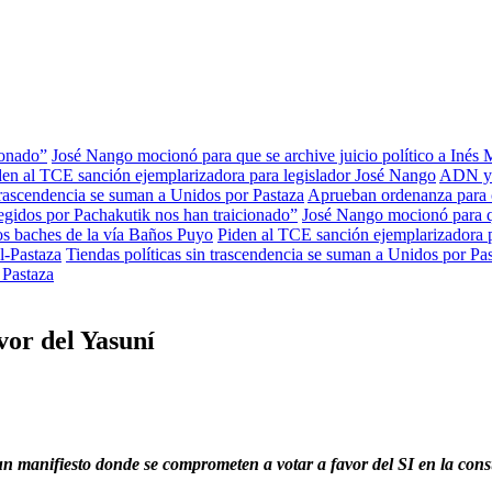
ionado”
José Nango mocionó para que se archive juicio político a Inés
den al TCE sanción ejemplarizadora para legislador José Nango
ADN ya 
 trascendencia se suman a Unidos por Pastaza
Aprueban ordenanza para c
gidos por Pachakutik nos han traicionado”
José Nango mocionó para qu
os baches de la vía Baños Puyo
Piden al TCE sanción ejemplarizadora 
l-Pastaza
Tiendas políticas sin trascendencia se suman a Unidos por Pa
e Pastaza
vor del Yasuní
n manifiesto donde se comprometen a votar a favor del SI en la consu