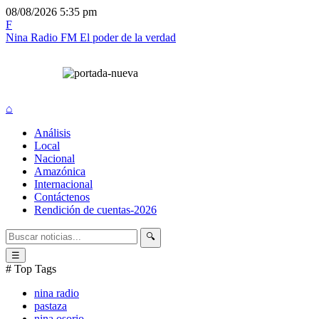
08/08/2026
5:35 pm
F
Nina Radio FM
El poder de la verdad
⌂
Análisis
Local
Nacional
Amazónica
Internacional
Contáctenos
Rendición de cuentas-2026
🔍
☰
# Top Tags
nina radio
pastaza
nina osorio