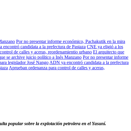
 Manzano
Por no presentar informe económico, Pachakutik en la mira
encontró candidata a la prefectura de Pastaza
CNE ya eligió a los
ontrol de calles y aceras, reordenamientio urbano
El arquitecto que
e se archive juicio político a Inés Manzano
Por no presentar informe
para legislador José Nango
ADN ya encontró candidata a la prefectura
staza
Aprueban ordenanza para control de calles y aceras,
lta popular sobre la explotación petrolera en el Yasuní.