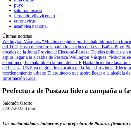
puyo
salomon osorio
fernando villavicencio
coronavirus
asamblea nacional
Últimas noticias
Wellington Vásquez: “Muchos elegidos por Pachakutik nos han traic
del TCE
Hasta diciembre taparán los baches de la vía Baños Puyo
Pi
vocales de la Junta Provincial Electoral-Pastaza
Tiendas políticas sin
aspira llegar a la alcaldía de Pastaza
Wellington Vásquez: “Muchos ele
económico, Pachakutik en la mira del TCE
Hasta diciembre taparán l
de Pastaza
CNE ya eligió a los vocales de la Junta Provincial Electora
reordenamientio urbano
El arquitecto que aspira llegar a la alcaldía d
Información Local
Prefectura de Pastaza lidera campaña a fa
Salomón Osorio
27/07/2023
3 min
Las nacionalidades indígenas y la prefectura de Pastaza, firmaron u