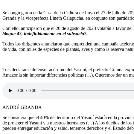
Se congregaron en la Casa de la Cultura de Puyo el 27 de julio de 2023
Granda y la viceprefecta Lineth Calapucha, en conjunto son partidarios
Con ello, anticiparon que el 20 de agosto de 2023 votarán a favor del
bloque 43, indefinidamente en el subsuelo?.
Todos los dirigentes anunciaron que emprenden una campaña acelerada d
de vida, con miles de especies de plantas, aves y como la reserva nat
Tras declararse defensor acérrimo del Yasuní, el prefecto Granda ex
Amazonía sin importar diferencias políticas (…), Queremos dar un mensa
ANDRÉ GRANDA
Se considera que el 40% del territorio del Yasuní estaría en la provin
de proteger el Yasuní y a nuestros hermanos (…) A los dueños de los 
pueden entregar educación y salud, tenemos derechos y el Estado debe