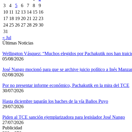
3
4
5
6
7
8
9
10
11
12
13
14
15
16
17
18
19
20
21
22
23
24
25
26
27
28
29
30
31
« Jul
Últimas Noticias
Wellington Vásquez: “Muchos elegidos por Pachakutik nos han traic
05/08/2026
José Nango mocionó para que se archive juicio político a Inés Manza
02/08/2026
Por no presentar informe económico, Pachakutik en la mira del TCE
30/07/2026
Hasta diciembre taparán los baches de la vía Baños Puyo
29/07/2026
Piden al TCE sanción ejemplarizadora para legislador José Nango
27/07/2026
Publicidad