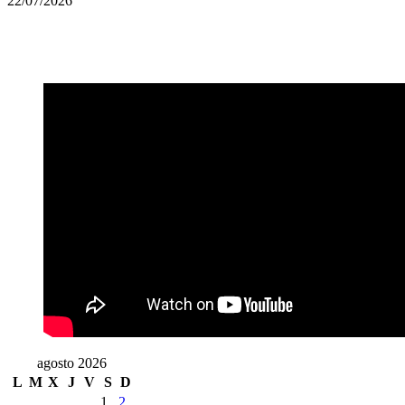
22/07/2026
agosto 2026
L
M
X
J
V
S
D
1
2