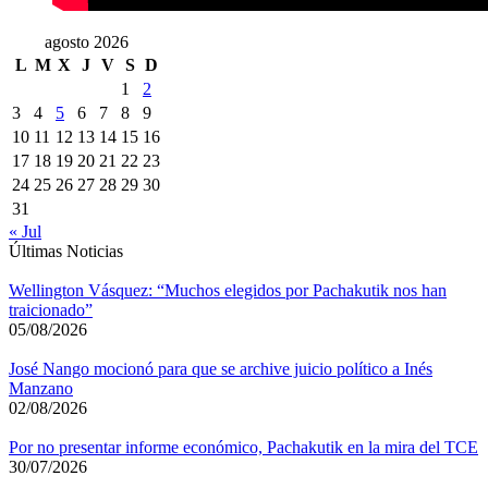
agosto 2026
L
M
X
J
V
S
D
1
2
3
4
5
6
7
8
9
10
11
12
13
14
15
16
17
18
19
20
21
22
23
24
25
26
27
28
29
30
31
« Jul
Últimas Noticias
Wellington Vásquez: “Muchos elegidos por Pachakutik nos han
traicionado”
05/08/2026
José Nango mocionó para que se archive juicio político a Inés
Manzano
02/08/2026
Por no presentar informe económico, Pachakutik en la mira del TCE
30/07/2026