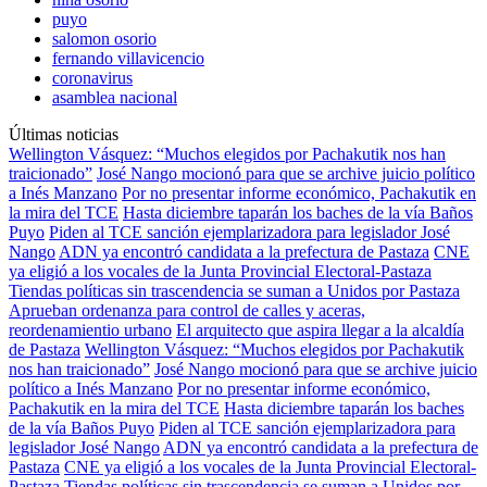
puyo
salomon osorio
fernando villavicencio
coronavirus
asamblea nacional
Últimas noticias
Wellington Vásquez: “Muchos elegidos por Pachakutik nos han
traicionado”
José Nango mocionó para que se archive juicio político
a Inés Manzano
Por no presentar informe económico, Pachakutik en
la mira del TCE
Hasta diciembre taparán los baches de la vía Baños
Puyo
Piden al TCE sanción ejemplarizadora para legislador José
Nango
ADN ya encontró candidata a la prefectura de Pastaza
CNE
ya eligió a los vocales de la Junta Provincial Electoral-Pastaza
Tiendas políticas sin trascendencia se suman a Unidos por Pastaza
Aprueban ordenanza para control de calles y aceras,
reordenamientio urbano
El arquitecto que aspira llegar a la alcaldía
de Pastaza
Wellington Vásquez: “Muchos elegidos por Pachakutik
nos han traicionado”
José Nango mocionó para que se archive juicio
político a Inés Manzano
Por no presentar informe económico,
Pachakutik en la mira del TCE
Hasta diciembre taparán los baches
de la vía Baños Puyo
Piden al TCE sanción ejemplarizadora para
legislador José Nango
ADN ya encontró candidata a la prefectura de
Pastaza
CNE ya eligió a los vocales de la Junta Provincial Electoral-
Pastaza
Tiendas políticas sin trascendencia se suman a Unidos por