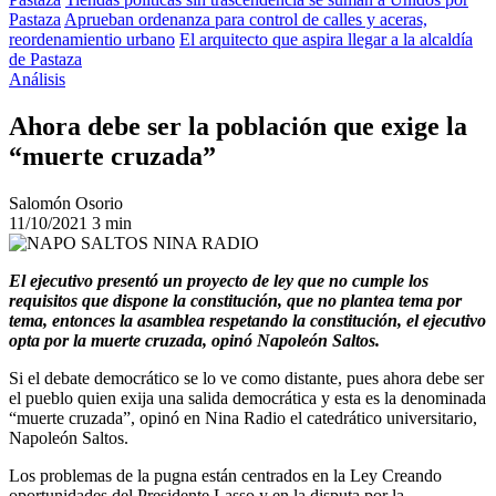
Pastaza
Aprueban ordenanza para control de calles y aceras,
reordenamientio urbano
El arquitecto que aspira llegar a la alcaldía
de Pastaza
Análisis
Ahora debe ser la población que exige la
“muerte cruzada”
Salomón Osorio
11/10/2021
3 min
El ejecutivo presentó un proyecto de ley que no cumple los
requisitos que dispone la constitución, que no plantea tema por
tema, entonces la asamblea respetando la constitución, el ejecutivo
opta por la muerte cruzada, opinó Napoleón Saltos.
Si el debate democrático se lo ve como distante, pues ahora debe ser
el pueblo quien exija una salida democrática y esta es la denominada
“muerte cruzada”, opinó en Nina Radio el catedrático universitario,
Napoleón Saltos.
Los problemas de la pugna están centrados en la Ley Creando
oportunidades del Presidente Lasso y en la disputa por la