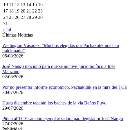
10
11
12
13
14
15
16
17
18
19
20
21
22
23
24
25
26
27
28
29
30
31
« Jul
Últimas Noticias
Wellington Vásquez: “Muchos elegidos por Pachakutik nos han
traicionado”
05/08/2026
José Nango mocionó para que se archive juicio político a Inés
Manzano
02/08/2026
Por no presentar informe económico, Pachakutik en la mira del TCE
30/07/2026
Hasta diciembre taparán los baches de la vía Baños Puyo
29/07/2026
Piden al TCE sanción ejemplarizadora para legislador José Nango
27/07/2026
Publicidad