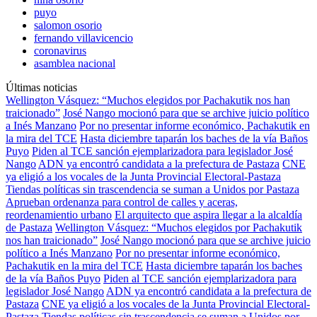
puyo
salomon osorio
fernando villavicencio
coronavirus
asamblea nacional
Últimas noticias
Wellington Vásquez: “Muchos elegidos por Pachakutik nos han
traicionado”
José Nango mocionó para que se archive juicio político
a Inés Manzano
Por no presentar informe económico, Pachakutik en
la mira del TCE
Hasta diciembre taparán los baches de la vía Baños
Puyo
Piden al TCE sanción ejemplarizadora para legislador José
Nango
ADN ya encontró candidata a la prefectura de Pastaza
CNE
ya eligió a los vocales de la Junta Provincial Electoral-Pastaza
Tiendas políticas sin trascendencia se suman a Unidos por Pastaza
Aprueban ordenanza para control de calles y aceras,
reordenamientio urbano
El arquitecto que aspira llegar a la alcaldía
de Pastaza
Wellington Vásquez: “Muchos elegidos por Pachakutik
nos han traicionado”
José Nango mocionó para que se archive juicio
político a Inés Manzano
Por no presentar informe económico,
Pachakutik en la mira del TCE
Hasta diciembre taparán los baches
de la vía Baños Puyo
Piden al TCE sanción ejemplarizadora para
legislador José Nango
ADN ya encontró candidata a la prefectura de
Pastaza
CNE ya eligió a los vocales de la Junta Provincial Electoral-
Pastaza
Tiendas políticas sin trascendencia se suman a Unidos por