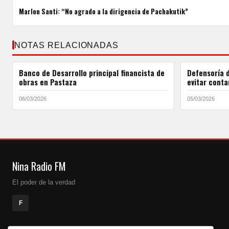
Marlon Santi: “No agrado a la dirigencia de Pachakutik”
NOTAS RELACIONADAS
Banco de Desarrollo principal financista de
Defensoría d
obras en Pastaza
evitar conta
06/03/2026
05/03/2026
Nina Radio FM
El poder de la verdad
F