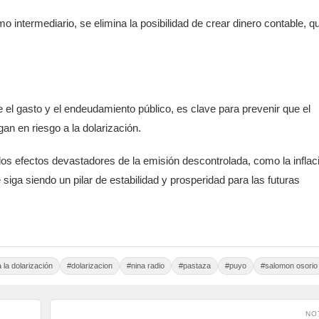
 intermediario, se elimina la posibilidad de crear dinero contable, q
te el gasto y el endeudamiento público, es clave para prevenir que el
n en riesgo a la dolarización.
 los efectos devastadores de la emisión descontrolada, como la inflac
 siga siendo un pilar de estabilidad y prosperidad para las futuras
la dolarización
#dolarizacion
#nina radio
#pastaza
#puyo
#salomon osorio
NO