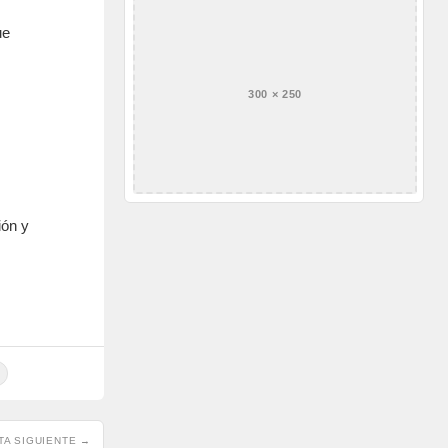
ue
300 × 250
ión y
TA SIGUIENTE →