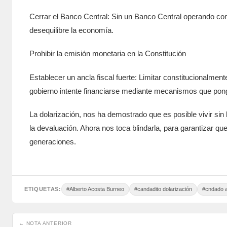
Cerrar el Banco Central: Sin un Banco Central operando como
desequilibre la economía.
Prohibir la emisión monetaria en la Constitución
Establecer un ancla fiscal fuerte: Limitar constitucionalmen
gobierno intente financiarse mediante mecanismos que ponga
La dolarización, nos ha demostrado que es posible vivir sin
la devaluación. Ahora nos toca blindarla, para garantizar que
generaciones.
ETIQUETAS:
#Alberto Acosta Burneo
#candadito dolarización
#cndado a 
← NOTA ANTERIOR