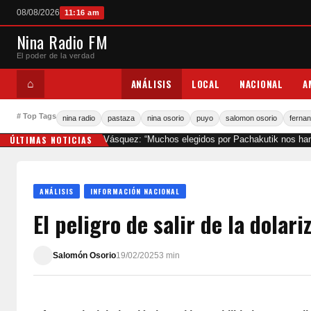
08/08/2026
11:16 am
Nina Radio FM
El poder de la verdad
ANÁLISIS
LOCAL
NACIONAL
A
⌂
# Top Tags
nina radio
pastaza
nina osorio
puyo
salomon osorio
fernan
ÚLTIMAS NOTICIAS
Wellington Vásquez: “Muchos elegidos por Pachakutik nos han 
ANÁLISIS
INFORMACIÓN NACIONAL
El peligro de salir de la dolar
Salomón Osorio
19/02/2025
3 min