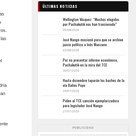
ÚLTIMAS NOTICIAS
sas
Wellington Vásquez: “Muchos elegidos
o
por Pachakutik nos han traicionado”
ros.
05/08/2026
 las
José Nango mocionó para que se archive
juicio político a Inés Manzano
02/08/2026
Por no presentar informe económico,
l
Pachakutik en la mira del TCE
30/07/2026
Hasta diciembre taparán los baches de la
vía Baños Puyo
dría
29/07/2026
ran
Piden al TCE sanción ejemplarizadora
para legislador José Nango
27/07/2026
ente
PUBLICIDAD