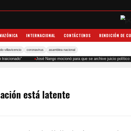
MAZÓNICA
INTERNACIONAL
CONTÁCTENOS
RENDICIÓN DE C
do villavicencio
coronavirus
asamblea nacional
traicionado”
José Nango mocionó para que se archive juicio político
ización está latente