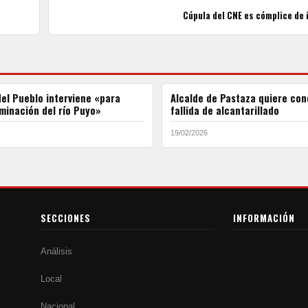
Cúpula del CNE es cómplice de 
el Pueblo interviene «para
Alcalde de Pastaza quiere con
minación del río Puyo»
fallida de alcantarillado
19/02/2026
SECCIONES
INFORMACIÓN
Análisis
Local
Nacional