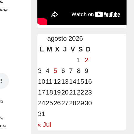
s.
 una
agosto 2026
L
M
X
J
V
S
D
1
2
3
4
5
6
7
8
9
10
11
12
13
14
15
16
17
18
19
20
21
22
23
lo
24
25
26
27
28
29
30
31
s,
« Jul
crea