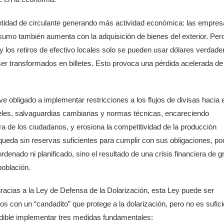
antidad de circulante generando más actividad económica: las empre
umo también aumenta con la adquisición de bienes del exterior. Per
y los retiros de efectivo locales solo se pueden usar dólares verdade
 ser transformados en billetes. Esto provoca una pérdida acelerada de
 obligado a implementar restricciones a los flujos de divisas hacia e
celes, salvaguardias cambiarias y normas técnicas, encareciendo
 de los ciudadanos, y erosiona la competitividad de la producción
ueda sin reservas suficientes para cumplir con sus obligaciones, po
denado ni planificado, sino el resultado de una crisis financiera de g
población.
racias a la Ley de Defensa de la Dolarización, esta Ley puede ser
 con un “candadito” que protege a la dolarización, pero no es sufici
ndible implementar tres medidas fundamentales: