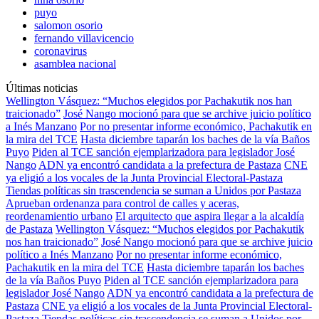
puyo
salomon osorio
fernando villavicencio
coronavirus
asamblea nacional
Últimas noticias
Wellington Vásquez: “Muchos elegidos por Pachakutik nos han
traicionado”
José Nango mocionó para que se archive juicio político
a Inés Manzano
Por no presentar informe económico, Pachakutik en
la mira del TCE
Hasta diciembre taparán los baches de la vía Baños
Puyo
Piden al TCE sanción ejemplarizadora para legislador José
Nango
ADN ya encontró candidata a la prefectura de Pastaza
CNE
ya eligió a los vocales de la Junta Provincial Electoral-Pastaza
Tiendas políticas sin trascendencia se suman a Unidos por Pastaza
Aprueban ordenanza para control de calles y aceras,
reordenamientio urbano
El arquitecto que aspira llegar a la alcaldía
de Pastaza
Wellington Vásquez: “Muchos elegidos por Pachakutik
nos han traicionado”
José Nango mocionó para que se archive juicio
político a Inés Manzano
Por no presentar informe económico,
Pachakutik en la mira del TCE
Hasta diciembre taparán los baches
de la vía Baños Puyo
Piden al TCE sanción ejemplarizadora para
legislador José Nango
ADN ya encontró candidata a la prefectura de
Pastaza
CNE ya eligió a los vocales de la Junta Provincial Electoral-
Pastaza
Tiendas políticas sin trascendencia se suman a Unidos por