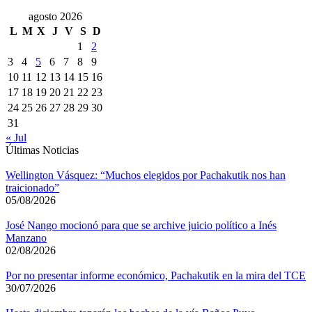
agosto 2026
L
M
X
J
V
S
D
1
2
3
4
5
6
7
8
9
10
11
12
13
14
15
16
17
18
19
20
21
22
23
24
25
26
27
28
29
30
31
« Jul
Últimas Noticias
Wellington Vásquez: “Muchos elegidos por Pachakutik nos han
traicionado”
05/08/2026
José Nango mocionó para que se archive juicio político a Inés
Manzano
02/08/2026
Por no presentar informe económico, Pachakutik en la mira del TCE
30/07/2026