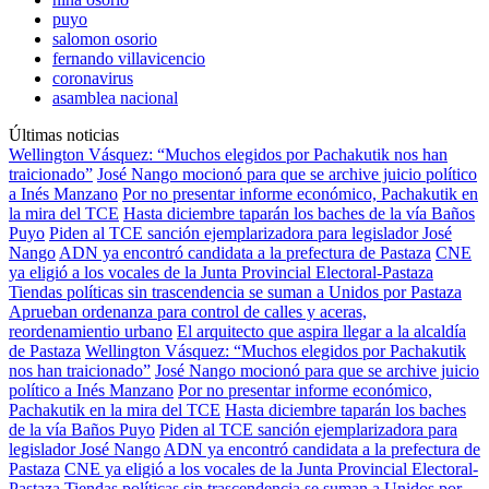
puyo
salomon osorio
fernando villavicencio
coronavirus
asamblea nacional
Últimas noticias
Wellington Vásquez: “Muchos elegidos por Pachakutik nos han
traicionado”
José Nango mocionó para que se archive juicio político
a Inés Manzano
Por no presentar informe económico, Pachakutik en
la mira del TCE
Hasta diciembre taparán los baches de la vía Baños
Puyo
Piden al TCE sanción ejemplarizadora para legislador José
Nango
ADN ya encontró candidata a la prefectura de Pastaza
CNE
ya eligió a los vocales de la Junta Provincial Electoral-Pastaza
Tiendas políticas sin trascendencia se suman a Unidos por Pastaza
Aprueban ordenanza para control de calles y aceras,
reordenamientio urbano
El arquitecto que aspira llegar a la alcaldía
de Pastaza
Wellington Vásquez: “Muchos elegidos por Pachakutik
nos han traicionado”
José Nango mocionó para que se archive juicio
político a Inés Manzano
Por no presentar informe económico,
Pachakutik en la mira del TCE
Hasta diciembre taparán los baches
de la vía Baños Puyo
Piden al TCE sanción ejemplarizadora para
legislador José Nango
ADN ya encontró candidata a la prefectura de
Pastaza
CNE ya eligió a los vocales de la Junta Provincial Electoral-
Pastaza
Tiendas políticas sin trascendencia se suman a Unidos por