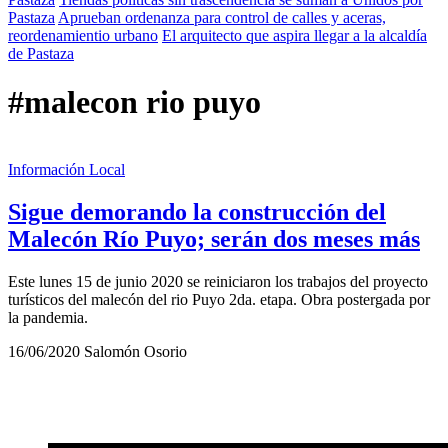
Pastaza
Aprueban ordenanza para control de calles y aceras,
reordenamientio urbano
El arquitecto que aspira llegar a la alcaldía
de Pastaza
#malecon rio puyo
Información Local
Sigue demorando la construcción del
Malecón Río Puyo; serán dos meses más
Este lunes 15 de junio 2020 se reiniciaron los trabajos del proyecto
turísticos del malecón del rio Puyo 2da. etapa. Obra postergada por
la pandemia.
16/06/2020
Salomón Osorio