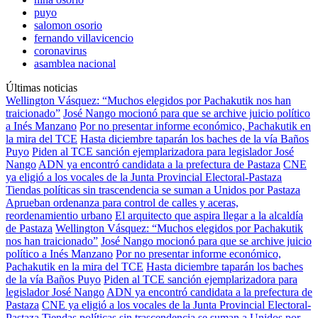
puyo
salomon osorio
fernando villavicencio
coronavirus
asamblea nacional
Últimas noticias
Wellington Vásquez: “Muchos elegidos por Pachakutik nos han
traicionado”
José Nango mocionó para que se archive juicio político
a Inés Manzano
Por no presentar informe económico, Pachakutik en
la mira del TCE
Hasta diciembre taparán los baches de la vía Baños
Puyo
Piden al TCE sanción ejemplarizadora para legislador José
Nango
ADN ya encontró candidata a la prefectura de Pastaza
CNE
ya eligió a los vocales de la Junta Provincial Electoral-Pastaza
Tiendas políticas sin trascendencia se suman a Unidos por Pastaza
Aprueban ordenanza para control de calles y aceras,
reordenamientio urbano
El arquitecto que aspira llegar a la alcaldía
de Pastaza
Wellington Vásquez: “Muchos elegidos por Pachakutik
nos han traicionado”
José Nango mocionó para que se archive juicio
político a Inés Manzano
Por no presentar informe económico,
Pachakutik en la mira del TCE
Hasta diciembre taparán los baches
de la vía Baños Puyo
Piden al TCE sanción ejemplarizadora para
legislador José Nango
ADN ya encontró candidata a la prefectura de
Pastaza
CNE ya eligió a los vocales de la Junta Provincial Electoral-
Pastaza
Tiendas políticas sin trascendencia se suman a Unidos por