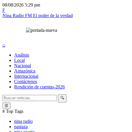
08/08/2026
5:29 pm
F
Nina Radio FM
El poder de la verdad
⌂
Análisis
Local
Nacional
Amazónica
Internacional
Contáctenos
Rendición de cuentas-2026
🔍
☰
# Top Tags
nina radio
pastaza
nina osorio