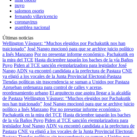
puyo
salomon osorio
fernando villavicencio
coronavirus
asamblea nacional
Últimas noticias
Wellington Vásquez: “Muchos elegidos por Pachakutik nos han
traicionado”
José Nango mocionó para que se archive juicio político
a Inés Manzano
Por no presentar informe económico, Pachakutik en
la mira del TCE
Hasta diciembre taparán los baches de la vía Baños
Puyo
Piden al TCE sanción ejemplarizadora para legislador José
Nango
ADN ya encontró candidata a la prefectura de Pastaza
CNE
ya eligió a los vocales de la Junta Provincial Electoral-Pastaza
Tiendas políticas sin trascendencia se suman a Unidos por Pastaza
Aprueban ordenanza para control de calles y aceras,
reordenamientio urbano
El arquitecto que aspira llegar a la alcaldía
de Pastaza
Wellington Vásquez: “Muchos elegidos por Pachakutik
nos han traicionado”
José Nango mocionó para que se archive juicio
político a Inés Manzano
Por no presentar informe económico,
Pachakutik en la mira del TCE
Hasta diciembre taparán los baches
de la vía Baños Puyo
Piden al TCE sanción ejemplarizadora para
legislador José Nango
ADN ya encontró candidata a la prefectura de
Pastaza
CNE ya eligió a los vocales de la Junta Provincial Electoral-
Pastaza
Tiendas políticas sin trascendencia se suman a Unidos por