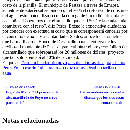
costo de la planilla. El municipio de Pastaza a través de Emapst,
actualmente estaría subsidiando con el 70% el costo real de consumo
del agua, esto materializado con la entrega de Un millón de dólares
cada año. “Esperamos que el subsidio quede al 50% y la ciudadanía
contribuya con el resto”, dijo Pérez. Existe la expectativa ciudadana
por conocer con exactitud el costo que le corresponderá cancelar por
el consumo de agua y alcantarillado. Se desconoce los parámetros
que habría fijado el Banco de Desarrollo para la entrega de los
créditos al municipio de Pastaza para culminar el proyecto fallido de
alcantarillado que sobrepasará los 20 millones de dólares, proyecto
que tan solo abarcará al 40% de la ciudad.
Etiquetas:
#contaminacion rio puyo
#ksuben tarifas de agua
#Laura
Perez
#nina osorio
#nina radio
#pastaza
#puyo
#suben tarifas de
agua
← NOTA ANTERIOR
NOTA SIGUIENTE →
Edgardo Mena: “El proyecto de
En las audiencias, ya nadie
alcantarillado de Puyo no sirve
discute que los ríos están
para nada”
contaminados
Notas relacionadas