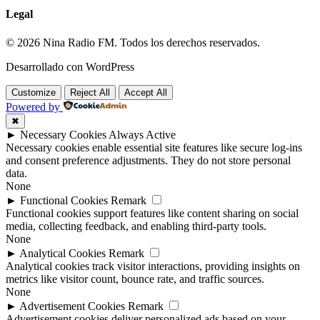
Legal
© 2026 Nina Radio FM. Todos los derechos reservados.
Desarrollado con WordPress
Customize
Reject All
Accept All
Powered by
✖
►
Necessary Cookies
Always Active
Necessary cookies enable essential site features like secure log-ins
and consent preference adjustments. They do not store personal
data.
None
►
Functional Cookies
Remark
Functional cookies support features like content sharing on social
media, collecting feedback, and enabling third-party tools.
None
►
Analytical Cookies
Remark
Analytical cookies track visitor interactions, providing insights on
metrics like visitor count, bounce rate, and traffic sources.
None
►
Advertisement Cookies
Remark
Advertisement cookies deliver personalized ads based on your