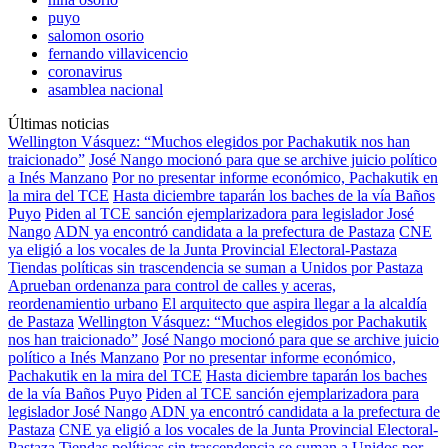
puyo
salomon osorio
fernando villavicencio
coronavirus
asamblea nacional
Últimas noticias
Wellington Vásquez: “Muchos elegidos por Pachakutik nos han
traicionado”
José Nango mocionó para que se archive juicio político
a Inés Manzano
Por no presentar informe económico, Pachakutik en
la mira del TCE
Hasta diciembre taparán los baches de la vía Baños
Puyo
Piden al TCE sanción ejemplarizadora para legislador José
Nango
ADN ya encontró candidata a la prefectura de Pastaza
CNE
ya eligió a los vocales de la Junta Provincial Electoral-Pastaza
Tiendas políticas sin trascendencia se suman a Unidos por Pastaza
Aprueban ordenanza para control de calles y aceras,
reordenamientio urbano
El arquitecto que aspira llegar a la alcaldía
de Pastaza
Wellington Vásquez: “Muchos elegidos por Pachakutik
nos han traicionado”
José Nango mocionó para que se archive juicio
político a Inés Manzano
Por no presentar informe económico,
Pachakutik en la mira del TCE
Hasta diciembre taparán los baches
de la vía Baños Puyo
Piden al TCE sanción ejemplarizadora para
legislador José Nango
ADN ya encontró candidata a la prefectura de
Pastaza
CNE ya eligió a los vocales de la Junta Provincial Electoral-
Pastaza
Tiendas políticas sin trascendencia se suman a Unidos por