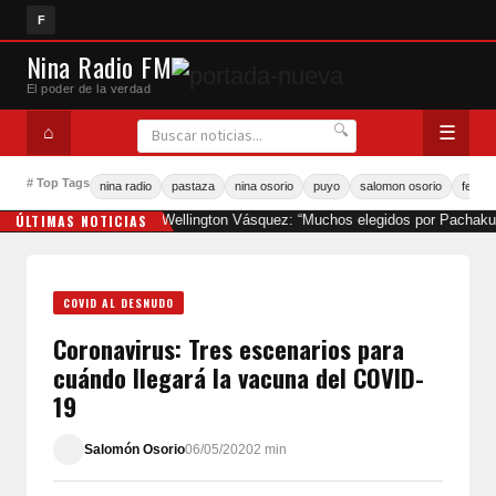
F
Nina Radio FM
El poder de la verdad
🔍
☰
⌂
# Top Tags
nina radio
pastaza
nina osorio
puyo
salomon osorio
fernan
ÚLTIMAS NOTICIAS
Wellington Vásquez: “Muchos elegidos por Pachakut
COVID AL DESNUDO
Coronavirus: Tres escenarios para
cuándo llegará la vacuna del COVID-
19
Salomón Osorio
06/05/2020
2 min