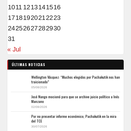
10
11
12
13
14
15
16
17
18
19
20
21
22
23
24
25
26
27
28
29
30
31
« Jul
ÚLTIMAS NOTICIAS
Wellington Vásquez: “Muchos elegidos por Pachakutik nos han
traicionado”
05/08/2026
José Nango mocionó para que se archive juicio político a Inés
Manzano
02/08/2026
Por no presentar informe económico, Pachakutik en la mira
del TCE
30/07/2026